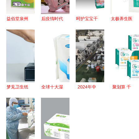
益佰堂泉州
后疫情时代
呵护宝宝干
太极养生医
品质卫生用
卫生用品行
爽睡眠
馆 深圳稳
品与医疗用
业的涅槃与
A+实力厂
健外科纱布
品的专业之
重塑 2024
家解锁透气
敷料 纱布
选
年市场趋势
质优婴儿尿
片
展望
裤
,10cmx10cm
8px1片 灭
菌级 适合
梦见卫生纸
全球十大湿
2024年中
聚划算 千
医疗单位手
潜意识中的
巾品牌排行
国生活用纸
金净雅卫生
术和伤口护
清理与新生
榜 哪个牌
和卫生用品
巾全月组合
理一次性使
子的湿巾好
行业“匠心
套餐仅需
用天然棉洁
产品”榜单
29.9元起，
白柔软透气
发布 保定
安全舒适双