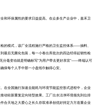
安全和环保属性的要求日益提高。在众多生产企业中，嘉禾卫
质检的模式，该厂全流程施行严格的卫生监控体系——抽料、
，到最后无菌化包装，每一小卷出库批次的四边经得起韧性检
无分毫变动就是明确标写“为用户带去更好亲宜”——终端认可
就确保每个人手中那一小盘纸巾触得心安。
求。在全国施行加速去能耗与环境节能监控形式进程中，企业
粒推动轻新重复定向转型效果。工厂出水洁净环境领先到位排
轻件合天地之大爱心之长久存双准承创优好持定力方造重企业