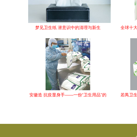
梦见卫生纸 潜意识中的清理与新生
全球十大
安徽造 抗疫显身手——一份“卫生用品”的
若禺卫生
坚守