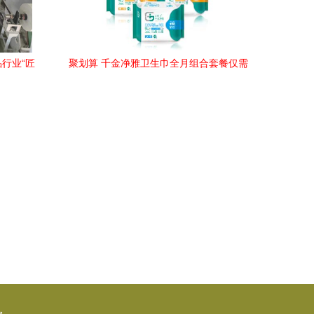
品行业“匠
聚划算 千金净雅卫生巾全月组合套餐仅需
入围，彰
29.9元起，安全舒适双重保障
新高度