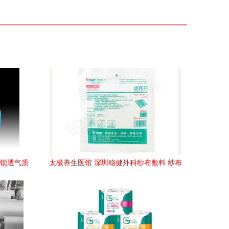
解锁透气质
太极养生医馆 深圳稳健外科纱布敷料 纱布
片 ,10cmx10cm 8px1片 灭菌级 适合医疗
单位手术和伤口护理一次性使用天然棉洁
白柔软透气性好功能 作用 使用方法 价格
说明书