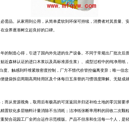
常必需品。从家用到公用，从简单柔软到环保可持续，消费者对其质量、
，在业界逐渐树立起良好的口碑。
多年的制造心得，引进了国内外先进的生产设备。不同于常规出厂批次后
（贴近森林认证的进口木浆以及高标准原生浆）、成型过程中的纯净用纸
从白度、触感到纤维紧致密度控制，厂方不惜代价管控偏离变异；唯一信念
铺便捷袋拆启周期高周转用区及个体每日五亲替的习惯强度降解。无疑成
具；而从资源视角，取用后有极高的可沤返回并归还补给土地的零沉留要
线精置软化多层物料计量消除不当消耗；洁净纸张断率用料的回收二次颗
方案契合花园工厂全闭台运作示范模版。产品不但亲和生活每一个人，是