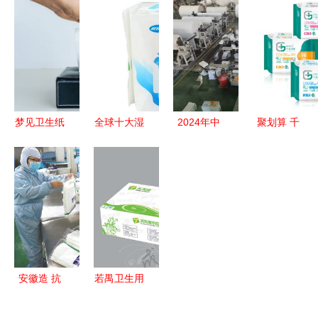
品与医疗用
业的涅槃与
A+实力厂
健外科纱布
品的专业之
重塑 2024
家解锁透气
敷料 纱布
选
年市场趋势
质优婴儿尿
片
展望
裤
,10cmx10cm
8px1片 灭
菌级 适合
梦见卫生纸
全球十大湿
2024年中
聚划算 千
医疗单位手
潜意识中的
巾品牌排行
国生活用纸
金净雅卫生
术和伤口护
清理与新生
榜 哪个牌
和卫生用品
巾全月组合
理一次性使
子的湿巾好
行业“匠心
套餐仅需
用天然棉洁
产品”榜单
29.9元起，
白柔软透气
发布 保定
安全舒适双
性好功能
市三品牌入
重保障
作用 使用
围，彰显一
安徽造 抗
若禺卫生用
方法 价格
次性使用医
疫显身手
品 中国西
说明书
疗用品品质