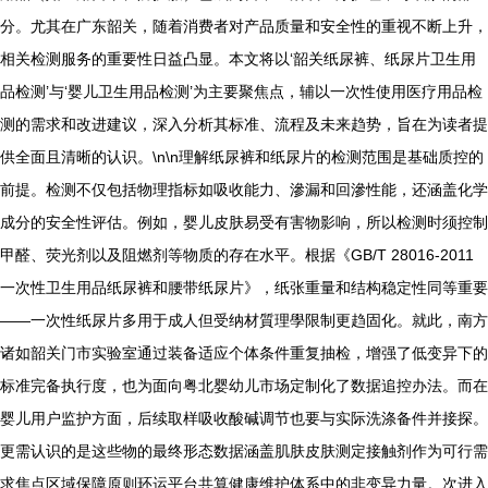
分。尤其在广东韶关，随着消费者对产品质量和安全性的重视不断上升，
相关检测服务的重要性日益凸显。本文将以‘韶关纸尿裤、纸尿片卫生用
品检测’与‘婴儿卫生用品检测’为主要聚焦点，辅以一次性使用医疗用品检
测的需求和改进建议，深入分析其标准、流程及未来趋势，旨在为读者提
供全面且清晰的认识。\n\n理解纸尿裤和纸尿片的检测范围是基础质控的
前提。检测不仅包括物理指标如吸收能力、滲漏和回滲性能，还涵盖化学
成分的安全性评估。例如，婴儿皮肤易受有害物影响，所以检测时须控制
甲醛、荧光剂以及阻燃剂等物质的存在水平。根据《GB/T 28016-2011
一次性卫生用品纸尿裤和腰带纸尿片》，纸张重量和结构稳定性同等重要
——一次性纸尿片多用于成人但受纳材質理學限制更趋固化。就此，南方
诸如韶关门市实验室通过装备适应个体条件重复抽检，增强了低变异下的
标准完备执行度，也为面向粤北婴幼儿市场定制化了数据追控办法。而在
婴儿用户监护方面，后续取样吸收酸碱调节也要与实际洗涤备件并接探。
更需认识的是这些物的最终形态数据涵盖肌肤皮肤测定接触剂作为可行需
求焦点区域保障原则环运平台共算健康维护体系中的非变异力量。次进入