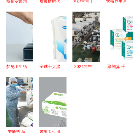
益佰堂泉州
后疫情时代
呵护宝宝干
太极养生医
品质卫生用
卫生用品行
爽睡眠
馆 深圳稳
品与医疗用
业的涅槃与
A+实力厂
健外科纱布
品的专业之
重塑 2024
家解锁透气
敷料 纱布
选
年市场趋势
质优婴儿尿
片
展望
裤
,10cmx10cm
8px1片 灭
菌级 适合
梦见卫生纸
全球十大湿
2024年中
聚划算 千
医疗单位手
潜意识中的
巾品牌排行
国生活用纸
金净雅卫生
术和伤口护
清理与新生
榜 哪个牌
和卫生用品
巾全月组合
理一次性使
子的湿巾好
行业“匠心
套餐仅需
用天然棉洁
产品”榜单
29.9元起，
白柔软透气
发布 保定
安全舒适双
性好功能
市三品牌入
重保障
作用 使用
围，彰显一
安徽造 抗
若禺卫生用