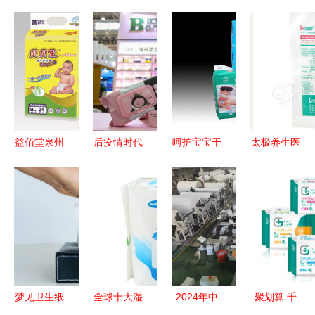
益佰堂泉州
后疫情时代
呵护宝宝干
太极养生医
品质卫生用
卫生用品行
爽睡眠
馆 深圳稳
品与医疗用
业的涅槃与
A+实力厂
健外科纱布
品的专业之
重塑 2024
家解锁透气
敷料 纱布
选
年市场趋势
质优婴儿尿
片
展望
裤
,10cmx10cm
8px1片 灭
菌级 适合
梦见卫生纸
全球十大湿
2024年中
聚划算 千
医疗单位手