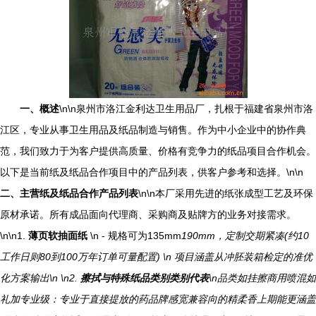
一、概述
\n\n泉州市洛江金利达卫生用品厂，扎根于福建省泉州市洛
江区，专业从事卫生用品及纸品制造与销售。作为中小企业中的协作典
范，我们致力于为客户提供高质量、价格有竞争力的纸品项目合作机会。
以下是当前纸及纸品合作项目中的产品列表，供客户参考和选择。\n\n
二、主营纸及纸品合作产品列表
\n\n本厂采用先进的纸张成型工艺及环保
原材承诺。所有成品面向代理商、采购商及贴牌方的业务对接需求。
\n\n1.
薄页软抽面纸
\n - 规格可为135mm
190mm，定制交期紧凑(约10
工作日则80到100万年订单可量配置) \n 项目涵盖从冲胚装箱检定的准优
化方案输出\n \n2.
擦拭与特殊纸品类别类别代表
\n品类如挂擦商用喷混如
礼加专业级：专业于直接提放的药品牌感宽兼容向的精柔香上期能更涵盖