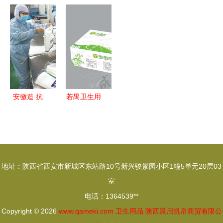
潜意识中的
巾品牌排行
国生活用纸
金净雅卫生
术和伤口护
清理与新生
榜 哪个牌
和卫生用品
巾全月组合
理一次性使
子的湿巾好
行业“匠心
套餐仅需
用天然棉洁
产品”榜单
29.9元起，
白柔软透气
发布 保定
安全舒适双
性好功能
市三品牌入
重保障
作用 使用
围，彰显一
安徽造 抗
若禺卫生用
方法 价格
次性使用医
疫显身手
品 中国西
说明书
疗用品品质
——一
南纸巾行业
新高度
份“卫生用
的领跑者
品”的坚守
地址：陕西省西安市新城区东站路10号新兴骏景园小区1幢5单元20层03
室
电话：1364539**
Copyright © 2026
www.qameki.com
卫生用品
陕西晨启凯帛商贸有限公